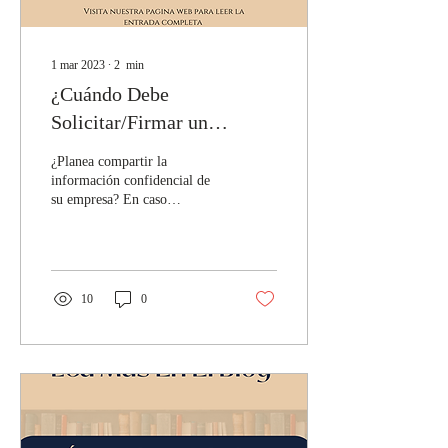
1 mar 2023
∙
2
min
¿Cuándo Debe
Solicitar/Firmar un
Acuerdo de
¿Planea compartir la
Confidencialidad?
información confidencial de
su empresa? En caso
afirmativo, asegúrese de que
usted y la otra parte que
recibe acceso...
10
0