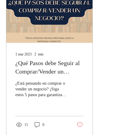
1 mar 2023
∙
2
min
¿Qué Pasos debe Seguir al
Comprar/Vender un
Negocio?
¿Está pensando en comprar o
vender un negocio? ¡Siga
estos 5 pasos para garantizar
la seguridad de su venta o
compra! 1. Asegúrese de...
11
0