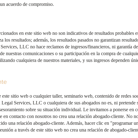
ra un acuerdo de compromiso.
cionados en este sitio web no son indicativos de resultados probables en
 los resultados; además, los resultados pasados ​​no garantizan resultad
l Services, LLC no hace reclamos de ingresos/financieros, ni garantía de
s de nuestras comunicaciones o su participación en la compra de cualquie
ilizando cualquiera de nuestros materiales, y sus ingresos dependen ún
nte
 este sitio web o cualquier taller, seminario web, contenido de redes s
a Legal Services, LLC o cualquiera de sus abogados no es, ni pretende s
esoramiento sobre su situación individual. Le invitamos a ponerse en c
e en contacto con nosotros no crea una relación abogado-cliente. No n
ecido una relación abogado-cliente. Además, hacer clic en "programar 
reunión a través de este sitio web no crea una relación de abogado-clien