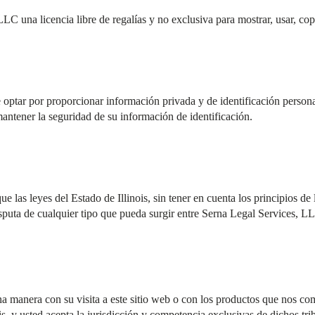
C una licencia libre de regalías y no exclusiva para mostrar, usar, copi
optar por proporcionar información privada y de identificación persona
mantener la seguridad de su información de identificación.
que las leyes del Estado de Illinois, sin tener en cuenta los principios de 
sputa de cualquier tipo que pueda surgir entre Serna Legal Services, LL
a manera con su visita a este sitio web o con los productos que nos comp
ois, y usted acepta la jurisdicción y competencia exclusivas de dichos tri