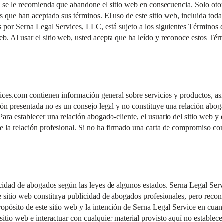
, se le recomienda que abandone el sitio web en consecuencia. Solo oto
s que han aceptado sus términos. El uso de este sitio web, incluida toda
s por Serna Legal Services, LLC, está sujeto a los siguientes Términos
web. Al usar el sitio web, usted acepta que ha leído y reconoce estos Té
ices.com
contienen información general sobre servicios y productos, a
ción presentada no es un consejo legal y no constituye una relación abo
Para establecer una relación abogado-cliente, el usuario del sitio web y
e la relación profesional. Si no ha firmado una carta de compromiso c
icidad de abogados según las leyes de algunos estados. Serna Legal Se
e sitio web constituya publicidad de abogados profesionales, pero reco
 propósito de este sitio web y la intención de Serna Legal Service en cuan
 sitio web e interactuar con cualquier material provisto aquí no establec