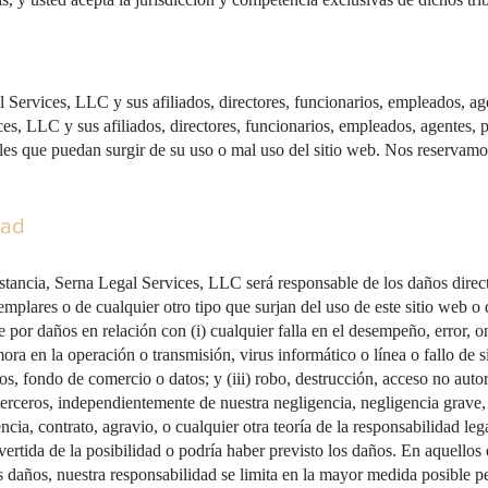
 Services, LLC y sus afiliados, directores, funcionarios, empleados, ag
ces, LLC y sus afiliados, directores, funcionarios, empleados, agentes, 
es que puedan surgir de su uso o mal uso del sitio web. Nos reservamos
dad
stancia, Serna Legal Services, LLC será responsable de los daños directo
jemplares o de cualquier otro tipo que surjan del uso de este sitio web o
por daños en relación con (i) cualquier falla en el desempeño, error, o
ora en la operación o transmisión, virus informático o línea o fallo de si
os, fondo de comercio o datos; y (iii) robo, destrucción, acceso no autor
erceros, independientemente de nuestra negligencia, negligencia grave, f
cia, contrato, agravio, o cualquier otra teoría de la responsabilidad lega
rtida de la posibilidad o podría haber previsto los daños. En aquellos
s daños, nuestra responsabilidad se limita en la mayor medida posible pe